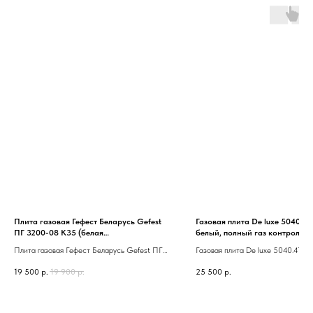
Плита газовая Гефест Беларусь Gefest
Газовая плита De luxe 5040.41Г
ПГ 3200-08 К35 (белая
белый, полный газ контроль, 
эмаль,1/3,сталь,полный газ-контроль)
решетки
Плита газовая Гефест Беларусь Gefest ПГ
Газовая плита De luxe 5040.41Г (
3200-08 К35 (белая эмаль,1/3,сталь,полный
белый, полный газ контроль, чугу
19 500
р.
19 900
р.
25 500
р.
газ-контроль)
решетки