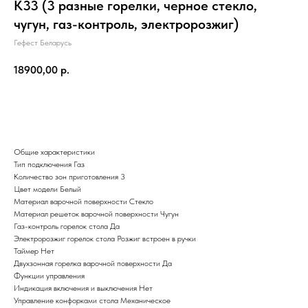
К33 (3 разные горелки, черное стекло,
чугун, газ-контроль, электророзжиг)
Гефест Беларусь
18900,00
р.
Добавить в корзину
Общие характеристики
Тип подключения Газ
Количество зон приготовления 3
Цвет модели Белый
Материал варочной поверхности Стекло
Материал решеток варочной поверхности Чугун
Газ-контроль горелок стола Да
Электророзжиг горелок стола Розжиг встроен в ручки
Таймер Нет
Двухзонная горелка варочной поверхности Да
Функции управления
Индикация включения и выключения Нет
Управление конфорками стола Механическое