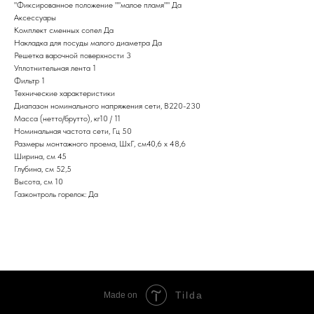
"Фиксированное положение ""малое пламя"" Да
Аксессуары
Комплект сменных сопел Да
Накладка для посуды малого диаметра Да
Решетка варочной поверхности 3
Уплотнительная лента 1
Фильтр 1
Технические характеристики
Диапазон номинального напряжения сети, В220-230
Масса (нетто/брутто), кг10 / 11
Номинальная частота сети, Гц 50
Размеры монтажного проема, ШхГ, см40,6 х 48,6
Ширина, см 45
Глубина, см 52,5
Высота, см 10
Газконтроль горелок: Да
Tilda
Made on