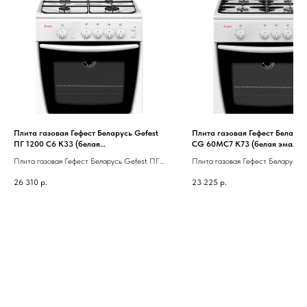
Плита газовая Гефест Беларусь Gefest
Плита газовая Гефест Беларус
ПГ 1200 С6 К33 (белая
CG 60MС7 K73 (белая эмаль,
эмаль,сталь,полный газ-контроль,
съемн.крышка, чугун решетки
Плита газовая Гефест Беларусь Gefest ПГ
Плита газовая Гефест Беларусь 
розжиг, подсветка)
газ-контроль)
1200 С6 К33 (белая эмаль,сталь,полный
60MС7 K73 (белая эмаль, съемн.
26 310
р.
23 225
р.
газ-контроль, розжиг, подсветка)
чугун решетки, полный газ-контро