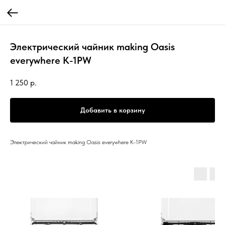
Электрический чайник making Oasis
everywhere K-1PW
1 250
р.
Добавить в корзину
Электрический чайник making Oasis everywhere K-1PW