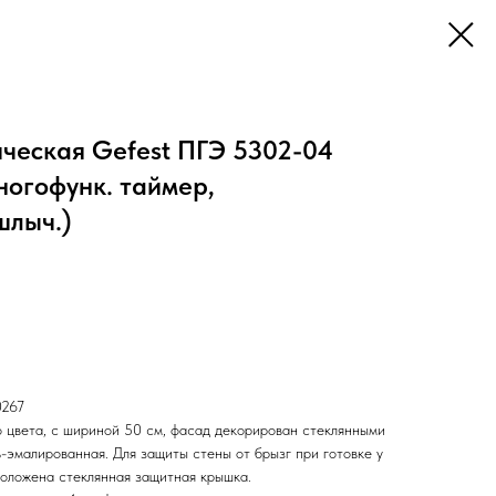
ическая Gefest ПГЭ 5302-04
ногофунк. таймер,
шлыч.)
0267
 цвета, с шириной 50 см, фасад декорирован стеклянными
-эмалированная. Для защиты стены от брызг при готовке у
положена стеклянная защитная крышка.