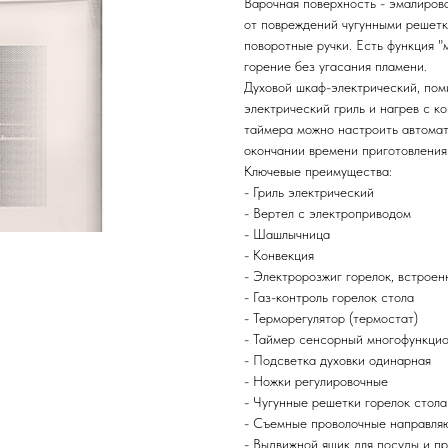
Варочная поверхность - эмалиров
от повреждений чугунными решетк
поворотные ручки. Есть функция "
горение без угасания пламени.
Духовой шкаф-электрический, пом
электрический гриль и нагрев с 
таймера можно настроить автомат
окончании времени приготовления
Ключевые преимущества:
- Гриль электрический
- Вертел с электроприводом
- Шашлычница
- Конвекция
- Электророзжиг горелок, встроен
- Газ-контроль горелок стола
- Терморегулятор (термостат)
- Таймер сенсорный многофункци
- Подсветка духовки одинарная
- Ножки регулировочные
- Чугунные решетки горелок стола
- Съемные проволочные направля
- Выдвижной ящик для посуды и п