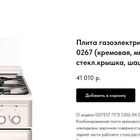
Плита газоэлектр
0267 (кремовая, м
стекл.крышка, ша
41 010
р.
Добавить в корзину
О модели GEFEST ПГЭ 5302-04 
Комбинированная плита кремового
накладками, варочная поверхность
задней части рабочего стола рас