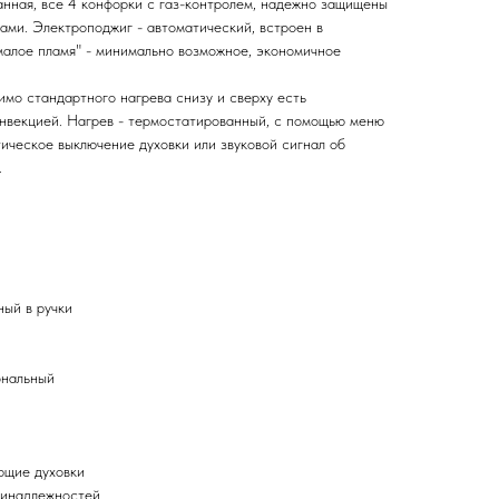
анная, все 4 конфорки с газ-контролем, надежно защищены
ами. Электроподжиг - автоматический, встроен в
малое пламя" - минимально возможное, экономичное
имо стандартного нагрева снизу и сверху есть
конвекцией. Нагрев - термостатированный, с помощью меню
ическое выключение духовки или звуковой сигнал об
.
ный в ручки
ональный
ющие духовки
ринадлежностей