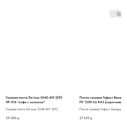
Газовая плита De luxe 5040.40Г (КР)
Плита газовая Гефест Беларус
ЧР-016 "кофе с молоком"
ПГ 1200 С6 К43 (коричневая
эмаль,сталь. полный газ-конт
Газовая плита De luxe 5040.40Г (КР)
Плита газовая Гефест Беларусь 
розжиг, подсветка)
ЧР-016 "кофе с молоком"
1200 С6 К43 (коричневая эмаль,с
29 500
р.
27 610
р.
полный газ-контроль. розжиг, под