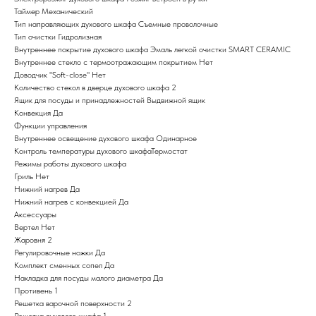
Таймер Механический
Тип направляющих духового шкафа Съемные проволочные
Тип очистки Гидролизная
Внутреннее покрытие духового шкафа Эмаль легкой очистки SMART CERAMIC
Внутреннее стекло с термоотражающим покрытием Нет
Доводчик "Soft-close" Нет
Количество стекол в дверце духового шкафа 2
Ящик для посуды и принадлежностей Выдвижной ящик
Конвекция Да
Функции управления
Внутреннее освещение духового шкафа Одинарное
Контроль температуры духового шкафаТермостат
Режимы работы духового шкафа
Гриль Нет
Нижний нагрев Да
Нижний нагрев с конвекцией Да
Аксессуары
Вертел Нет
Жаровня 2
Регулировочные ножки Да
Комплект сменных сопел Да
Накладка для посуды малого диаметра Да
Противень 1
Решетка варочной поверхности 2
Решетка духового шкафа 1