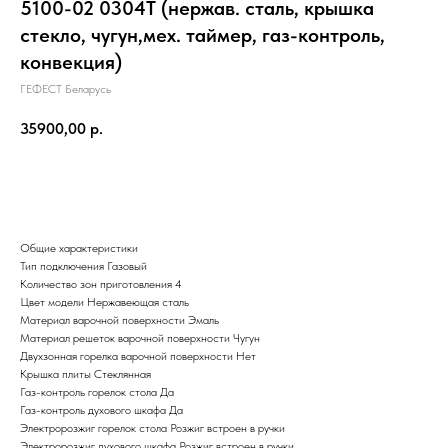
5100-02 0304Т (нержав. сталь, крышка
стекло, чугун,мех. таймер, газ-контроль,
конвекция)
ГЕФЕСТ Беларусь
35900,00
р.
Добавить в корзину
Общие характеристики
Тип подключения Газовый
Количество зон приготовления 4
Цвет модели Нержавеющая сталь
Материал варочной поверхности Эмаль
Материал решеток варочной поверхности Чугун
Двухзонная горелка варочной поверхности Нет
Крышка плиты Стеклянная
Газ-контроль горелок стола Да
Газ-контроль духового шкафа Да
Электророзжиг горелок стола Розжиг встроен в ручки
Электророзжиг духового шкафа Розжиг встроен в ручки