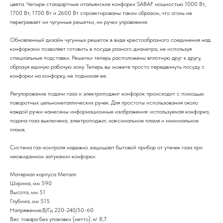
цвета. Четыре стандартные итальянские конфорки SABAF мощностью 1000 Вт,
1700 Вт, 1700 Вт и 2600 Вт спроектированы таким образом, что огонь не
перегревает ни чугунные решетки, ни ручки управления.
Обновленный дизайн чугунных решеток в виде крестообразного соединения над
конфорками позволяет готовить в посуде разного диаметра, не используя
специальные подставки. Решетки теперь расположены вплотную друг к другу,
образуя единую рабочую зону. Теперь вы можете просто передвинуть посуду с
конфорки на конфорку, не поднимая ее.
Регулирование подачи газа и электроподжиг конфорок происходит с помощью
поворотных цельнометаллических ручек. Для простоты использования около
каждой ручки нанесены информационные изображения: используемая конфорка,
подача газа выключена, электроподжиг, максимальное пламя и минимальное
пламя.
Система газ-контроля надежно защищает бытовой прибор от утечек газа при
неожиданном затухании конфорки.
Материал корпуса Металл
Ширина, мм 590
Высота, мм 51
Глубина, мм 515
Напряжение,В/Гц 220-240/50-60
Вес товара без упаковки (нетто), кг 8,7