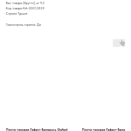
Вес товара (брутто), кг 9,3
Код товара КА-00012859
Страна Турция
Газконтроль горелок: Да
Плита газовая Гефест Беларусь Gefest
Плита газовая Гефест Беларус