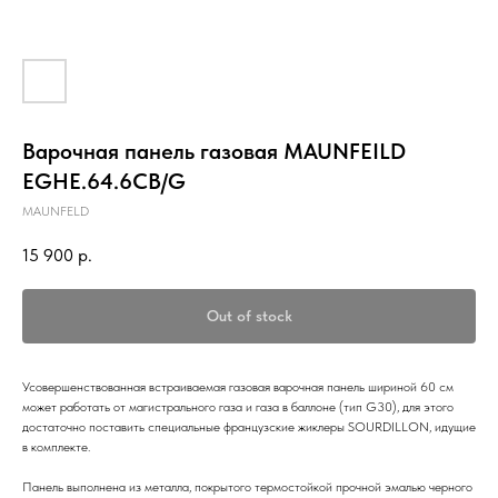
Варочная панель газовая MAUNFEILD
EGHE.64.6CB/G
MAUNFELD
15 900
р.
Out of stock
Усовершенствованная встраиваемая газовая варочная панель шириной 60 см
может работать от магистрального газа и газа в баллоне (тип G30), для этого
достаточно поставить специальные французские жиклеры SOURDILLON, идущие
в комплекте.
Панель выполнена из металла, покрытого термостойкой прочной эмалью черного