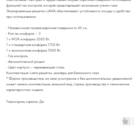
функцией газ-контроля, которая предотвращает возможные утечки газа.
Эмалированные решетки LAMA обеспечивают устойчивость посуды и удобство
при использовании.
• Независимая газовая варочная поверхность 45 см.
• Кол-во конфорок – 3
1 х WOK конфорка 2500 Вт.
1 х стандартная конфорка 1750 Вт.
1 x экономичная конфорка 1000 Вт.
• Газ контроль
• Автоматический розжиг
• Цвет корпуса – нержавеющая сталь
Комплектация: Lama решётки, жиклёры для баллонного газа
* Фирма-производитель на свое усмотрение и без дополнительных уведомлений
может менять комплектацию, внешний вид, страну производства и технические
характеристики модели.
Газконтроль горелок: Да