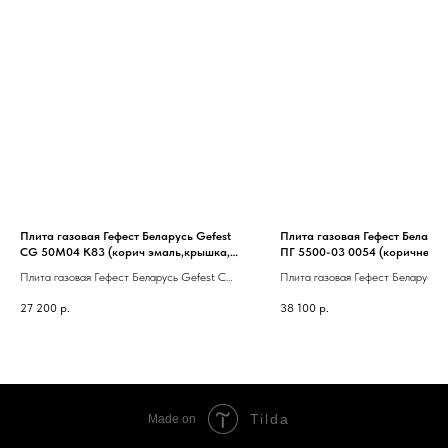
Плита газовая Гефест Беларусь Gefest
Плита газовая Гефест Беларус
CG 50M04 K83 (корич эмаль,крышка,
ПГ 5500-03 0054 (коричневое
чугун решетки, полный газ-контроль)
"мрамор",чугун,таймер,газ-
Плита газовая Гефест Беларусь Gefest CG
Плита газовая Гефест Беларусь 
контроль,гриль,вертел)
50M04 K83 (корич эмаль,крышка, чугун
5500-03 0054 (коричневое стек
27 200
р.
38 100
р.
решетки, полный газ-контроль)
"мрамор",чугун,таймер,газ-
контроль,гриль,вертел)
Tilda
Made on