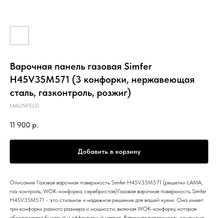
Варочная панель газовая Simfer
H45V35M571 (3 конфорки, нержавеющая
сталь, газконтроль, розжиг)
MAUNFELD
11 900
р.
Добавить в корзину
Описание Газовая варочная поверхность Simfer H45V35M571 (решетки LAMA,
газ-контроль, WOK-конфорка, серебристая)Газовая варочная поверхность Simfer
H45V35M571 - это стильное и надежное решение для вашей кухни. Она имеет
три конфорки разного размера и мощности, включая WOK-конфорку, которая
обеспечивает быстрый и эффективный нагрев. Варочная поверхность оснащена