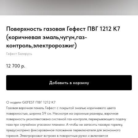
Поверхность газовая Гефест ПВГ 1212 К7
(коричневая эмаль,чугун,газ-
контроль,электророзжиг)
Гефест Беларусь
12 700
р.
Добавить в корзину
О модели GEFEST ПВГ 1212 К7
Газовая варочная панель Гефест с покрытой эмалью коричневого цвета
поверхностью, ширина 59 см. Несмотря на скромные размеры, варочная
поверхность укомплектована системой газ-контроля, перекрывающего подачу
газа при случайном угасании пламени. А чтобы не загасить газовую горелку,
предусмотрено фиксированное положение переключателя для экономного
горения. Электророзжиг встроен в поворотные ручки и включается