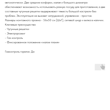
автоматически. Две средние конфорки, малая и большого диаметра
обеспечивают возможность использовать разную посуду для приготовления, а две
составные чугунные решетки выдерживают тяжесть большой кастрюли без
проблем. Эксплуатация не вызовет затруднений, управление - простое.
Размеры монтажного проема - 56x50 см (ШхГ), сетевой шнур и вилка в наличии.
Ключевые преимущества:
- Чугунные решетки
- Электророзжиг
- Газ-контроль
- Фиксированное положение «малое пламя»
Газконтроль горелок: Да