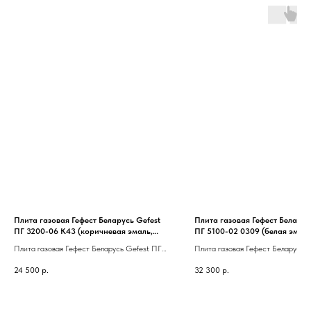
Плита газовая Гефест Беларусь Gefest
Плита газовая Гефест Беларус
ПГ 3200-06 К43 (коричневая эмаль,
ПГ 5100-02 0309 (белая эмаль
крышка сталь, розжиг, полный газ-
газ-контроль, чугун, гриль, ди
Плита газовая Гефест Беларусь Gefest ПГ
Плита газовая Гефест Беларусь 
контроль)
3200-06 К43 (коричневая эмаль, крышка
5100-02 0309 (белая эмаль, пол
24 500
р.
32 300
р.
сталь, розжиг, полный газ-контроль)
контроль, чугун, гриль, дизайн)