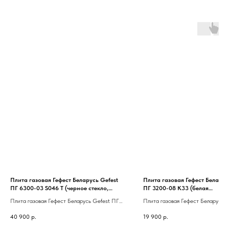
Плита газовая Гефест Беларусь Gefest
Плита газовая Гефест Беларус
ПГ 6300-03 S046 T (черное стекло,
ПГ 3200-08 К33 (белая
доводчик, верх эмаль, чугун, таймер,
эмаль,1/3,сталь,полный газ-к
Плита газовая Гефест Беларусь Gefest ПГ
Плита газовая Гефест Беларусь 
полный ГК, конвекция)
6300-03 S046 T (черное стекло, доводчик,
3200-08 К33 (белая эмаль,1/3,ст
40 900
р.
19 900
р.
верх эмаль, чугун, таймер, полный ГК,
газ-контроль)
конвекция)