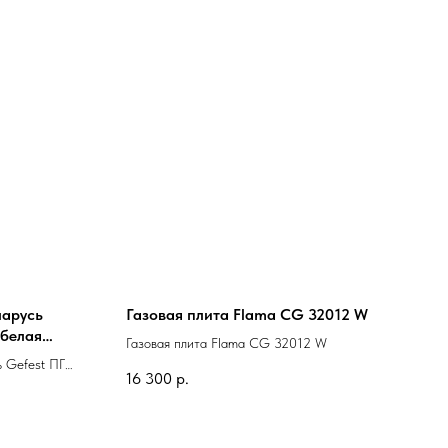
ларусь
Газовая плита Flama CG 32012 W
(белая
Газовая плита Flama CG 32012 W
таймер,газ-
ь Gefest ПГ
16 300
р.
верх
ь,гриль,вертел)