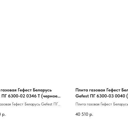
 газовая Гефест Беларусь
Плита газовая Гефест Бе
t ПГ 6300-02 0346 Т (черное
Gefest ПГ 6300-03 0040 
, верх эмаль,чугун, розжиг в
стекло, верх эмаль,чугун,
азовая Гефест Беларусь Gefest ПГ
Плита газовая Гефест Беларус
х, полный газконтроль,
контроль,гриль,вертел)
 0346 Т (черное стекло, верх
6300-03 0040 (белая стекло, 
кция)
0
р.
40 510
р.
угун, розжиг в ручках, полный
эмаль,чугун,таймер,газ-контрол
роль, конвекция)