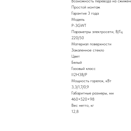
Возможность перевода на сжижен
Простой монтаж
Гарантия 3 года
Модель
P-3GWT
Параметры электросети, В/Гц
220/50
Материал поверхности
Закаленное стекло
Цвет
Белый
Газовый класс
II2H3B/P
Мощность горелок, кВт
3,3/1,7/0,9
Габаритные размеры, мм
460×520×98
Вес нетто, кг
12,8