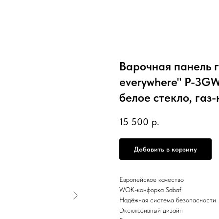
Варочная панель г
everywhere" P-3GW
белое стекло, газ-
15 500
р.
Добавить в корзину
Европейское качество
WOK-конфорка Sabaf
Надёжная система безопасности
Эксклюзивный дизайн