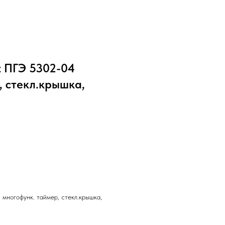
t ПГЭ 5302-04
, стекл.крышка,
многофунк. таймер, стекл.крышка,