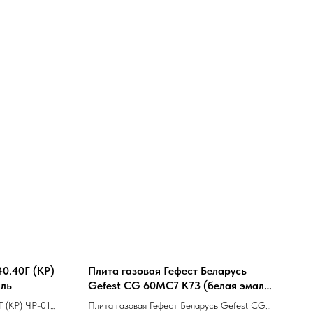
40.40Г (КР)
Плита газовая Гефест Беларусь
аль
Gefest CG 60MС7 K73 (белая эмаль,
съемн.крышка, чугун решетки,
Г (КР) ЧР-010
Плита газовая Гефест Беларусь Gefest CG