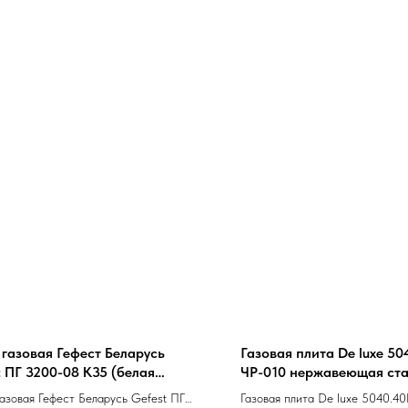
 газовая Гефест Беларусь
Газовая плита De luxe 50
t ПГ 3200-08 К35 (белая
ЧР-010 нержавеющая ст
1/3,сталь,полный газ-
азовая Гефест Беларусь Gefest ПГ
Газовая плита De luxe 5040.40