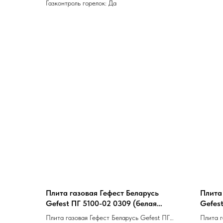
Газконтроль горелок: Да
Плита газовая Гефест Беларусь
Плита
Gefest ПГ 5100-02 0309 (белая
Gefes
эмаль, полный газ-контроль, чугун,
эмаль,
Плита газовая Гефест Беларусь Gefest ПГ
Плита г