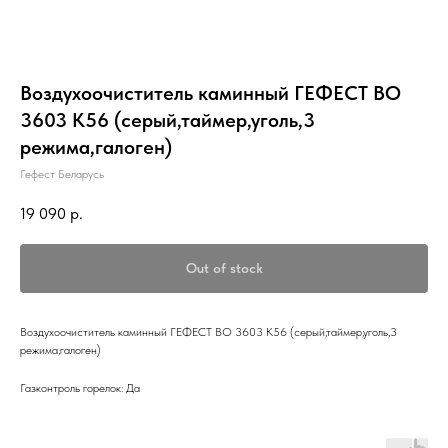
Воздухоочиститель каминный ГЕФЕСТ ВО
3603 К56 (серый,таймер,уголь,3
режима,галоген)
Гефест Беларусь
19 090
р.
Out of stock
Воздухоочиститель каминный ГЕФЕСТ ВО 3603 К56 (серый,таймер,уголь,3
режима,галоген)
Газконтроль горелок: Да