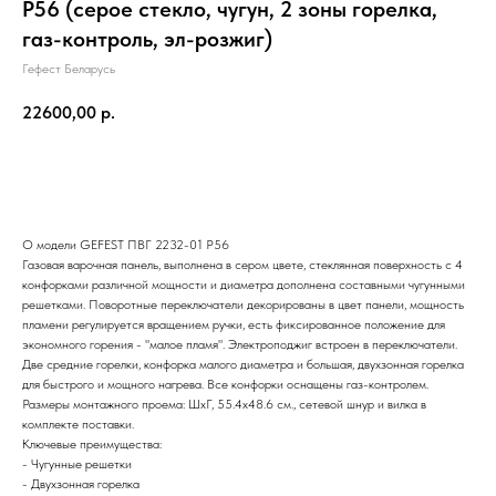
Р56 (серое стекло, чугун, 2 зоны горелка,
газ-контроль, эл-розжиг)
Гефест Беларусь
22600,00
р.
Добавить в корзину
О модели GEFEST ПВГ 2232-01 Р56
Газовая варочная панель, выполнена в сером цвете, стеклянная поверхность с 4
конфорками различной мощности и диаметра дополнена составными чугунными
решетками. Поворотные переключатели декорированы в цвет панели, мощность
пламени регулируется вращением ручки, есть фиксированное положение для
экономного горения - "малое пламя". Электроподжиг встроен в переключатели.
Две средние горелки, конфорка малого диаметра и большая, двухзонная горелка
для быстрого и мощного нагрева. Все конфорки оснащены газ-контролем.
Размеры монтажного проема: ШхГ, 55.4x48.6 см., сетевой шнур и вилка в
комплекте поставки.
Ключевые преимущества:
- Чугунные решетки
- Двухзонная горелка