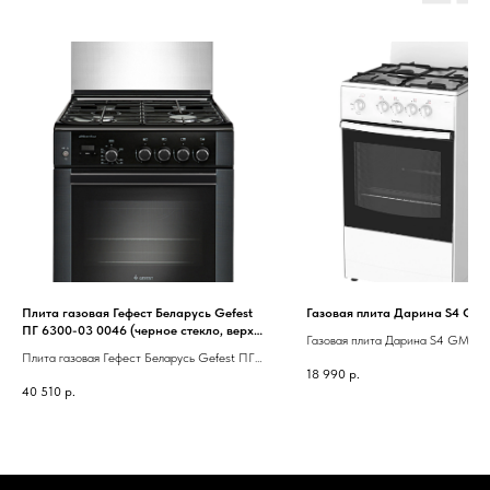
Плита газовая Гефест Беларусь Gefest
Газовая плита Дарина S4 GM 
ПГ 6300-03 0046 (черное стекло, верх
Газовая плита Дарина S4 GM 44
эмаль, чугун,таймер, газ-контроль,
Плита газовая Гефест Беларусь Gefest ПГ
гриль, вертел)
18 990
р.
6300-03 0046 (черное стекло, верх эмаль,
40 510
р.
чугун,таймер, газ-контроль, гриль, вертел)