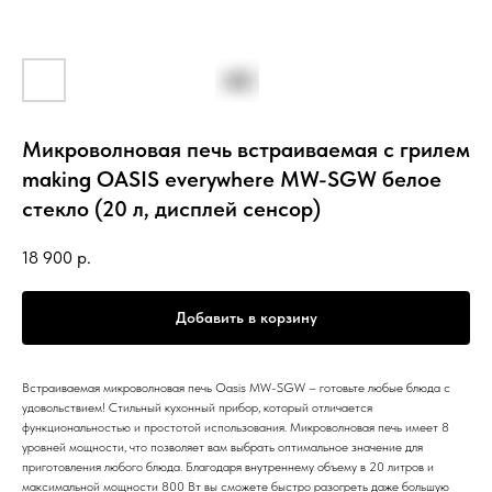
Микроволновая печь встраиваемая с грилем
making OASIS everywhere MW-SGW белое
стекло (20 л, дисплей сенсор)
18 900
р.
Добавить в корзину
Встраиваемая микроволновая печь Oasis MW-SGW – готовьте любые блюда с
удовольствием! Стильный кухонный прибор, который отличается
функциональностью и простотой использования. Микроволновая печь имеет 8
уровней мощности, что позволяет вам выбрать оптимальное значение для
приготовления любого блюда. Благодаря внутреннему объему в 20 литров и
максимальной мощности 800 Вт вы сможете быстро разогреть даже большую