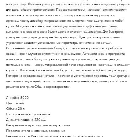
порцию пищи. Функция разморозки поможет подготовить необходимые продукты
для дальнейшего приготовления. Подсветка камеры и звуковой сигнал позволят
полностью контролировать процесс. Благодаря компактному размеру и
эргономичному дизайну, микроволновая печь гармонично смотрится на любой
кухне. Модель оснащена сенсорным управлением с цифровым дисплеем,
выполнена в классическом белом цвете и элегантном дизайне. Для быстрого
разогрева пищи предусмотрен быстрый старт. Функция блокировки панели
управления защитит установленные параметры от изменения детьми.
Встроенный гриль – запекайте блюда до хрустящей корочки: мясо, рыба или
овощи – все получится аппетитно и очень вкусно! Автоматические программы
позволят готовить блюда по уже заданным программам. Открытие дверцы с
помощью кнопки – дверь микроволновой печи открывается нажатием на элемент
корпуса. Ваша микроволновая печь будет оставаться чистой, без следов от рук.
Камера из нержавеющей стали – прочная и устойчивая к перепаду температур и
механическому воздействию. В комплекте поворотный стол диаметром 22 см и
решетка для гриля.Общие характеристики
Линейка 8000
Цвет белый
Объем 20 л
Расположение встраиваемая
Диаметр поддона 220 мм
Внутреннее покрытие камеры нерж. сталь
Переключатели кнопочные, сенсорные
Режимы работы Режимы гриль, микроволны + гриль, разморозка