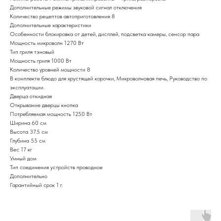
Дополнительные режимы звуковой сигнал отключения
Количество рецептов автоприготовления 8
Дополнительные характеристики
Особенности блокировка от детей, дисплей, подсветка камеры, сенсор пара
Мощность микроволн 1270 Вт
Тип гриля тэновый
Мощность гриля 1000 Вт
Количество уровней мощности 8
В комплекте блюдо для хрустящей корочки, Микроволновая печь, Руководство по
эксплуатации.
Дверца откидная
Открывание дверцы кнопка
Потребляемая мощность 1250 Вт
Ширина 60 см
Высота 37.5 см
Глубина 55 см
Вес 17 кг
Умный дом
Тип соединения устройств проводное
Дополнительно
Гарантийный срок 1 г.