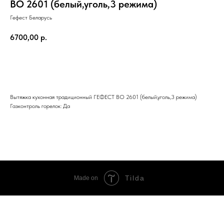
ВО 2601 (белый,уголь,3 режима)
Гефест Беларусь
6700,00
р.
Добавить в корзину
Вытяжка кухонная традиционный ГЕФЕСТ ВО 2601 (белый,уголь,3 режима)
Газконтроль горелок: Да
Tilda
Made on