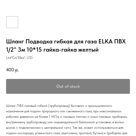
Шланг Подводка гибкая для газа ELKA ПВХ
1/2" 3м 10*15 гайка-гайка желтый
Ltd"Cni"Elka", LTD
400
р.
Out of stock
Шланг ПВХ газовый гибкий (трубопровод) бытового и промышленного
назначения для подачи природного или сжиженного газа, при максимальном
рабочем давлении не более 1 МПа, к газовым плитам и иным газовым приборам,
внутреннему трубопроводу или индивидуальной баллонной установке, в жилых
домах с подключением к центральной сети. Так же, может использоваться для
подачи кислорода, углекислого газа, ацетилена, пропана, бутана к приборам для