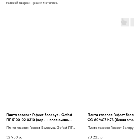
газовой сварки и резки металлов.
Плита газовая Гефест Беларусь Gefest
Плита газовая Гефест Беларус
ПГ 5100-02 0310 (коричневая эмаль,
CG 60MС7 K73 (белая эмаль,
полный газ-контроль, чугун, гриль,
съемн.крышка, чугун решетки
Плита газовая Гефест Беларусь Gefest ПГ
Плита газовая Гефест Беларусь 
дизайн)
газ-контроль)
5100-02 0310 (коричневая эмаль, полный
60MС7 K73 (белая эмаль, съемн.
32 900
р.
23 225
р.
газ-контроль, чугун, гриль, дизайн)
чугун решетки, полный газ-контро