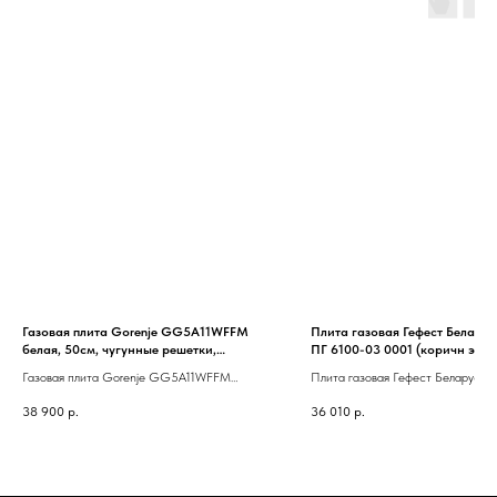
Газовая плита Gorenje GG5A11WFFM
Плита газовая Гефест Беларус
белая, 50см, чугунные решетки,
ПГ 6100-03 0001 (коричн эмал
стеклянная крышка, розжиг в ручках,
решетки, эл.таймер, газ-контр
Газовая плита Gorenje GG5A11WFFM
Плита газовая Гефест Беларусь 
газконтроль
гриль, вертел)
белая, 50см, чугунные решетки, стеклянная
6100-03 0001 (коричн эмаль, чуг
38 900
р.
36 010
р.
крышка, розжиг в ручках, газконтроль
решетки, эл.таймер, газ-контроль, 
вертел)