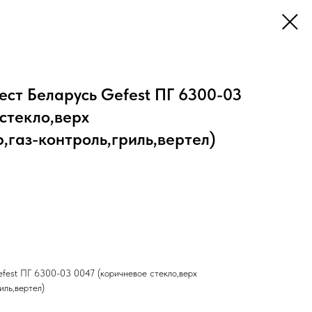
ест Беларусь Gefest ПГ 6300-03
стекло,верх
р,газ-контроль,гриль,вертел)
efest ПГ 6300-03 0047 (коричневое стекло,верх
иль,вертел)