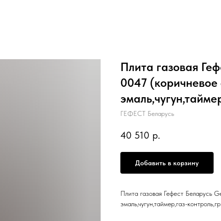
Плита газовая Геф
0047 (коричневое 
эмаль,чугун,тайме
ГЕФЕСТ Беларусь
40 510
р.
Добавить в корзину
Плита газовая Гефест Беларусь G
эмаль,чугун,таймер,газ-контроль,гр