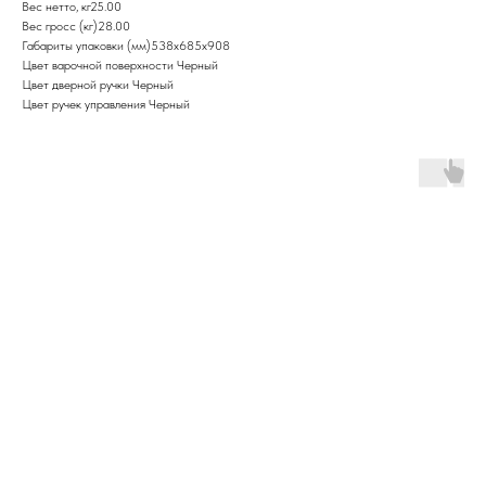
Вес нетто, кг25.00
Вес гросс (кг)28.00
Габариты упаковки (мм)538x685x908
Цвет варочной поверхности Черный
Цвет дверной ручки Черный
Цвет ручек управления Черный