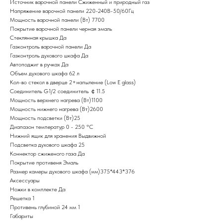
Источник варочной панели Сжиженный и природный газ
Напряжение варочной панели 220-240В-50/60Гц
Мощность варочной панели (Вт) 7700
Покрытие варочной панели черная эмаль
Стеклянная крышка Да
Газконтроль варочной панели Да
Газконтроль духового шкафа Да
Автоподжиг в ручках Да
Объем духового шкафа 62 л
Кол-во стекол в дверце 2+напыление (Low E glass)
Соединитель G1/2 соединитель ￠11.5
Мощность верхнего нагрева (Вт)1100
Мощность нижнего нагрева (Вт)2600
Мощность подсветки (Вт)25
Диапазон температур 0 - 250 °C
Нижний ящик для хранения Выдвижной
Подсветка духового шкафа 25
Коннектор сжиженого газа Да
Покрытие противеня Эмаль
Размер камеры духового шкафа (мм)375*443*376
Аксессуары
Ножки в комплекте Да
Решетка 1
Противень глубиной 24 мм 1
Габариты