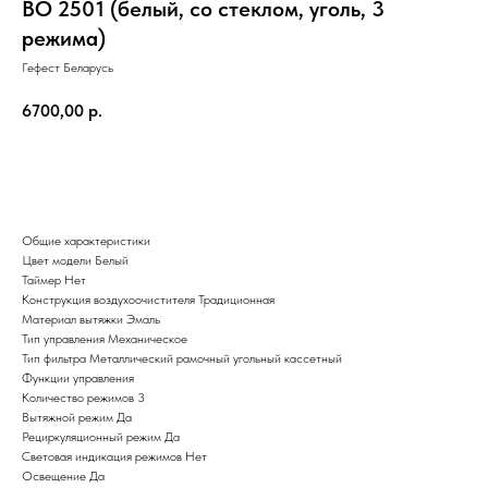
ВО 2501 (белый, со стеклом, уголь, 3
режима)
Гефест Беларусь
6700,00
р.
Добавить в корзину
Общие характеристики
Цвет модели Белый
Таймер Нет
Конструкция воздухоочистителя Традиционная
Материал вытяжки Эмаль
Тип управления Механическое
Тип фильтра Металлический рамочный угольный кассетный
Функции управления
Количество режимов 3
Вытяжной режим Да
Рециркуляционный режим Да
Световая индикация режимов Нет
Освещение Да