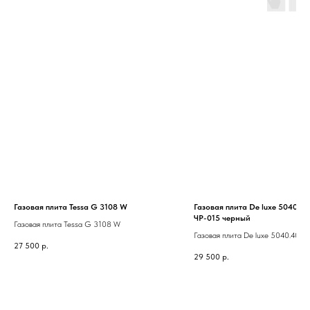
Газовая плита Tessa G 3108 W
Газовая плита De luxe 5040.40
ЧР-015 черный
Газовая плита Tessa G 3108 W
Газовая плита De luxe 5040.40Г 
27 500
р.
ЧР-015 черный
29 500
р.