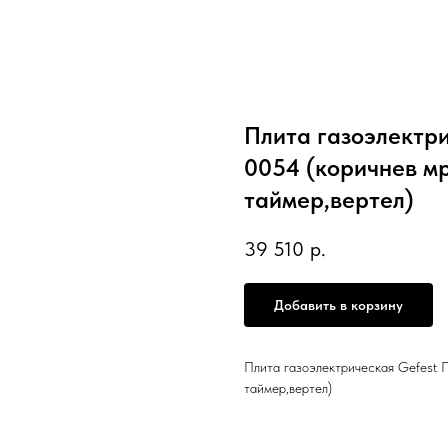
Плита газоэлектри
0054 (коричнев мр
таймер,вертел)
39 510
р.
Добавить в корзину
Плита газоэлектрическая Gefest 
таймер,вертел)