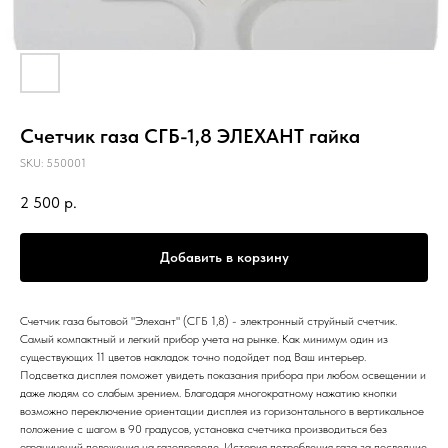
Счетчик газа СГБ-1,8 ЭЛЕХАНТ гайка
SKU:
550001
2 500
р.
Добавить в корзину
Счетчик газа бытовой "Элехант" (СГБ 1,8) - электронный струйный счетчик.
Самый компактный и легкий прибор учета на рынке. Как минимум один из
существующих 11 цветов накладок точно подойдет под Ваш интерьер.
Подсветка дисплея поможет увидеть показания прибора при любом освещении и
даже людям со слабым зрением. Благодаря многократному нажатию кнопки
возможно переключение ориентации дисплея из горизонтального в вертикальное
положение с шагом в 90 градусов, установка счетчика производиться без
ограничений положения на газопроводе. История потребления газа за последние