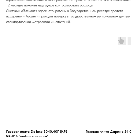
12 месяцев поможет еще лучше контролировать расходы.
Счетчики «Элехант» зарегистрированы в Государственном реестре средств
измерения - Аршин и проходят поверку в Государственном региональном центре
стандартизации, метрологии и испытаний.
Газовая плита De luxe 5040.40Г (КР)
Газовая плита Дарина S4 GM 
ЧР-016 "кофе с молоком"