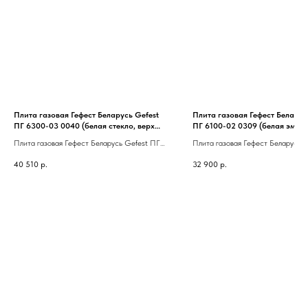
Плита газовая Гефест Беларусь Gefest
Плита газовая Гефест Беларус
ПГ 6300-03 0040 (белая стекло, верх
ПГ 6100-02 0309 (белая эмаль
эмаль,чугун,таймер,газ-
решетки, гриль,розжиг, газ-ко
Плита газовая Гефест Беларусь Gefest ПГ
Плита газовая Гефест Беларусь 
контроль,гриль,вертел)
6300-03 0040 (белая стекло, верх
6100-02 0309 (белая эмаль, чугу
40 510
р.
32 900
р.
эмаль,чугун,таймер,газ-
гриль,розжиг, газ-контроль)
контроль,гриль,вертел)